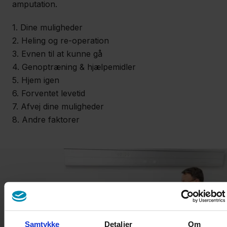
amputation.
1. Dine muligheder
2. Heling og re-operation
3. Evnen til at kunne gå
4. Genoptræning & hjælpemidler
5. Hjem igen
6. Forventet levetid
7. Afvej dine muligheder
8. Andre faktorer
Samtykke
Detaljer
Om