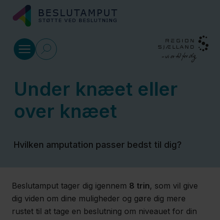
Gå til indhold
Beslutningsværktøj
Under knæet eller
Amputation
over knæet
på forfoden
eller under
knæet
Hvilken amputation passer bedst til dig?
Amputation
Beslutamput tager dig igennem
8 trin
, som vil give
under
dig viden om dine muligheder og gøre dig mere
knæet eller
rustet til at tage en beslutning om niveauet for din
over knæet