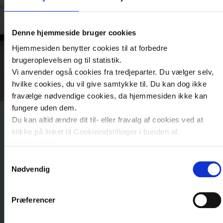
Denne hjemmeside bruger cookies
Hjemmesiden benytter cookies til at forbedre
brugeroplevelsen og til statistik.
Vi anvender også cookies fra tredjeparter. Du vælger selv,
hvilke cookies, du vil give samtykke til. Du kan dog ikke
fravælge nødvendige cookies, da hjemmesiden ikke kan
fungere uden dem.
Du kan altid ændre dit til- eller fravalg af cookies ved at
klikke på linket til Cookieindstillinger i bunden af
Gå i gang med
hjemmesiden.
Samtykkevalg
beslutningsværktøje
Læs mere om brugen af cookies på vores hjemmeside ved
Nødvendig
at klikke ’Vis detaljer’.
Find gerne papir og blyant frem, så du
Læs mere om vores behandling af personoplysninger
her
.
Præferencer
kan skrive spørgsmål og tanker ned
undervejs.