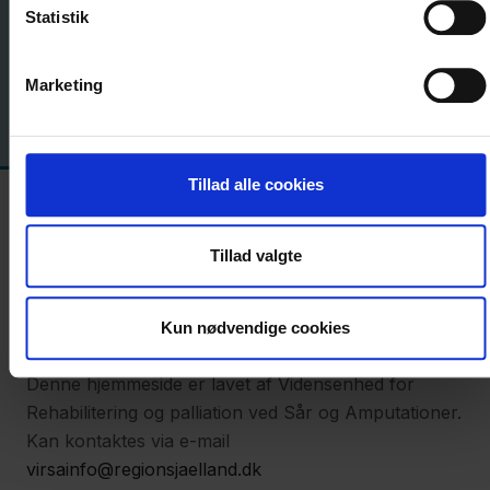
Statistik
Gå til trin 1
Marketing
Tillad alle cookies
Tillad valgte
Kun nødvendige cookies
Denne hjemmeside er lavet af Vidensenhed for
Rehabilitering og palliation ved Sår og Amputationer.
Kan kontaktes via e-mail
virsainfo@regionsjaelland.dk